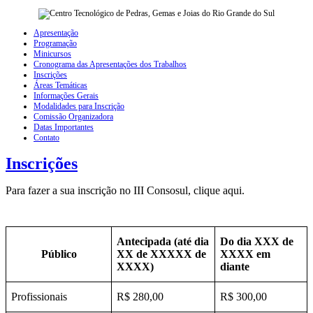
Apresentação
Programação
Minicursos
Cronograma das Apresentações dos Trabalhos
Inscrições
Áreas Temáticas
Informações Gerais
Modalidades para Inscrição
Comissão Organizadora
Datas Importantes
Contato
Inscrições
Para fazer a sua inscrição no III Consosul, clique a
qui.
Antecipada (até dia
Do dia XXX de
Público
XX de XXXXX de
XXXX em
XXXX)
diante
Profissionais
R$ 280,00
R$ 300,00