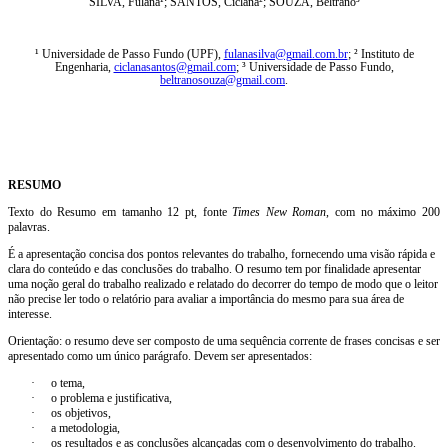
SILVA, Fulana¹; SANTOS, Ciclana²; SOUZA, Beltrano³
¹ Universidade de Passo Fundo (UPF),
fulanasilva@gmail.com.br
; ² Instituto de
Engenharia,
ciclanasantos@gmail.com
; ³ Universidade de Passo Fundo,
beltranosouza@gmail.com
.
RESUMO
Texto do Resumo em tamanho 12 pt, fonte
Times New Roman
, com no máximo 200
palavras.
É a apresentação concisa dos pontos relevantes do trabalho, fornecendo uma visão rápida e
clara do conteúdo e das conclusões do trabalho. O resumo tem por finalidade apresentar
uma noção geral do trabalho realizado e relatado do decorrer do tempo de modo que o leitor
não precise ler todo o relatório para avaliar a importância do mesmo para sua área de
interesse.
Orientação: o resumo deve ser composto de uma sequência corrente de frases concisas e ser
apresentado como um único parágrafo. Devem ser apresentados:
·
o tema,
·
o problema e justificativa,
·
os objetivos,
·
a metodologia,
·
os resultados e as conclusões alcançadas com o desenvolvimento do trabalho.