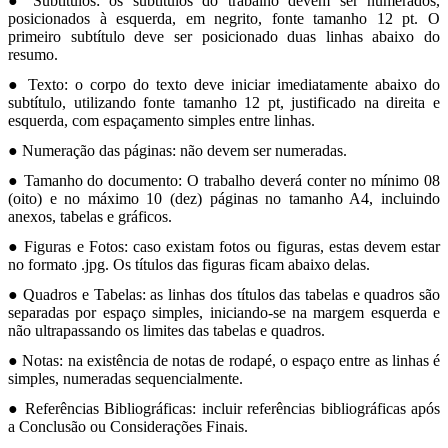
● Subtítulos: os subtítulos do trabalho devem ser numerados,
posicionados à esquerda, em negrito, fonte tamanho 12 pt. O
primeiro subtítulo deve ser posicionado duas linhas abaixo do
resumo.
● Texto: o corpo do texto deve iniciar imediatamente abaixo do
subtítulo, utilizando fonte tamanho 12 pt, justificado na direita e
esquerda, com espaçamento simples entre linhas.
● Numeração das páginas: não devem ser numeradas.
● Tamanho do documento: O trabalho deverá conter no mínimo 08
(oito) e no máximo 10 (dez) páginas no tamanho A4, incluindo
anexos, tabelas e gráficos.
● Figuras e Fotos: caso existam fotos ou figuras, estas devem estar
no formato .jpg. Os títulos das figuras ficam abaixo delas.
● Quadros e Tabelas: as linhas dos títulos das tabelas e quadros são
separadas por espaço simples, iniciando-se na margem esquerda e
não ultrapassando os limites das tabelas e quadros.
● Notas: na existência de notas de rodapé, o espaço entre as linhas é
simples, numeradas sequencialmente.
● Referências Bibliográficas: incluir referências bibliográficas após
a Conclusão ou Considerações Finais.